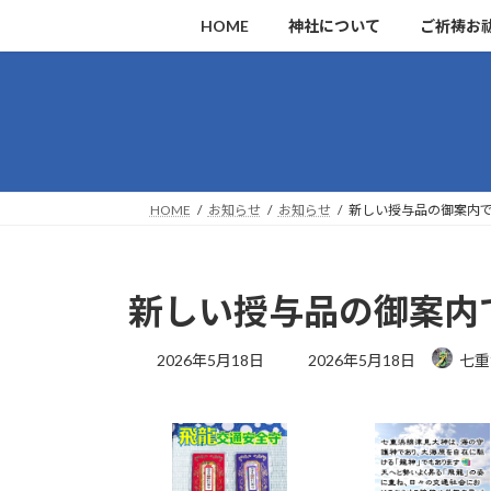
コ
ナ
HOME
神社について
ご祈祷お
ン
ビ
テ
ゲ
ン
ー
ツ
シ
へ
ョ
ス
ン
キ
に
HOME
お知らせ
お知らせ
新しい授与品の御案内
ッ
移
プ
動
新しい授与品の御案内
最
2026年5月18日
2026年5月18日
七重
終
更
新
日
時
: