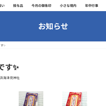
祓い
授与品
今月の御朱印
小さな境内
年中行事
お知らせ
です✨
です✨
浜海津見神社