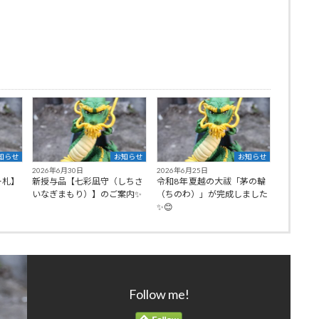
知らせ
お知らせ
お知らせ
2026年6月30日
2026年6月25日
ー札】
新授与品【七彩凪守（しちさ
令和8年 夏越の大祓「茅の輪
いなぎまもり）】のご案内✨
（ちのわ）」が完成しました
✨😊
Follow me!