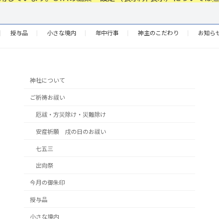
授与品
小さな境内
年中行事
神主のこだわり
お知ら
神社について
ご祈祷お祓い
厄祓・方災除け・災難除け
安産祈願 戌の日のお祓い
七五三
出向祭
今月の御朱印
授与品
小さな境内