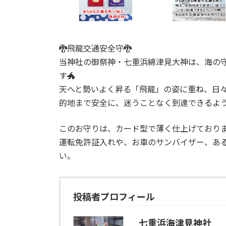
🐉飛龍交通安全守🐉
当神社の御祭神・七重浜綿津見大神は、海の
す🐲
天へと勢いよく昇る「飛龍」の姿に重ね、日
的地まで安全に、迷うことなく到達できるよ
このお守りは、カード型で薄く仕上げており
運転免許証入れや、お車のサンバイザー、あ
い。
投稿者プロフィール
七重浜海津見神社