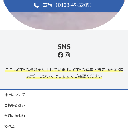
電話（0138-49-5209）
SNS
https://www.facebook.com/profile.php?id=100091689623217
Instagram
ここはCTAの機能を利用しています。CTAの編集・設定（表示/非
表示）については
こちら
でご確認ください
神社について
ご祈祷お祓い
今月の御朱印
授与品