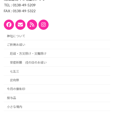
TEL : 0138-49-5209
FAX : 0138-49-5322
神社について
ご祈祷お祓い
厄祓・方災除け・災難除け
安産祈願 戌の日のお祓い
七五三
出向祭
今月の御朱印
授与品
小さな境内