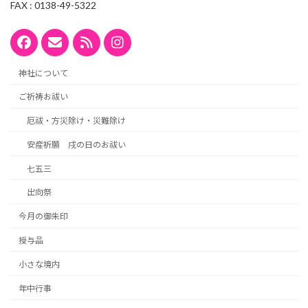
FAX : 0138-49-5322
神社について
ご祈祷お祓い
厄祓・方災除け・災難除け
安産祈願 戌の日のお祓い
七五三
出向祭
今月の御朱印
授与品
小さな境内
年中行事