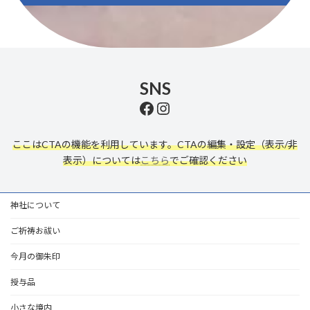
SNS
https://www.facebook.com/profile.php?id=100091689623217
Instagram
ここはCTAの機能を利用しています。CTAの編集・設定（表示/非
表示）については
こちら
でご確認ください
神社について
ご祈祷お祓い
今月の御朱印
授与品
小さな境内